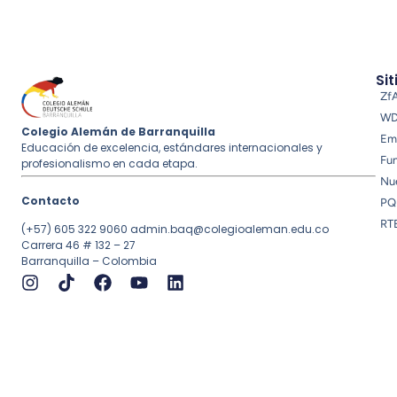
Sit
Zf
W
Colegio Alemán de Barranquilla
Em
Educación de excelencia, estándares internacionales y
Fu
profesionalismo en cada etapa.
Nue
Contacto
PQ
RT
(+57) 605 322 9060
admin.baq@colegioaleman.edu.co
Carrera 46 # 132 – 27
Barranquilla – Colombia