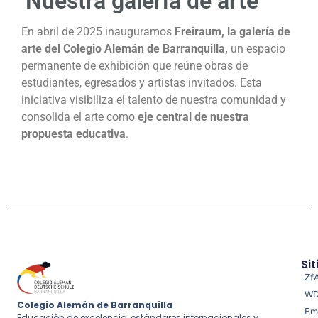
Nuestra galería de arte
En abril de 2025 inauguramos
Freiraum, la galería de
arte del Colegio Alemán de Barranquilla,
un espacio
permanente de exhibición que reúne obras de
estudiantes, egresados y artistas invitados. Esta
iniciativa visibiliza el talento de nuestra comunidad y
consolida el arte como
eje central de nuestra
propuesta educativa
.
Sit
Zf
W
Colegio Alemán de Barranquilla
Em
Educación de excelencia, estándares internacionales y