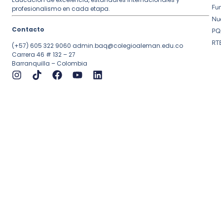
Fu
profesionalismo en cada etapa.
Nue
Contacto
PQ
RT
(+57) 605 322 9060
admin.baq@colegioaleman.edu.co
Carrera 46 # 132 – 27
Barranquilla – Colombia