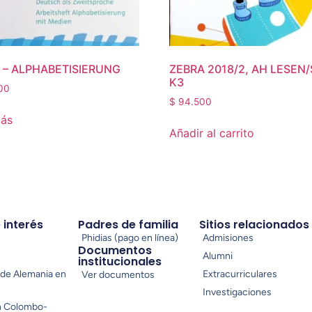
 – ALPHABETISIERUNG
ZEBRA 2018/2, AH LESEN
K3
00
$
94.500
más
Añadir al carrito
e interés
Padres de familia
Sitios relacionados
Phidias (pago en línea)
Admisiones
Documentos
Alumni
institucionales
de Alemania en
Extracurriculares
Ver documentos
Investigaciones
n Colombo-