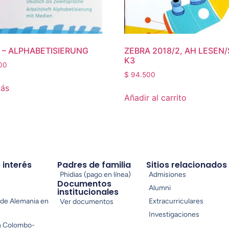
 – ALPHABETISIERUNG
ZEBRA 2018/2, AH LESEN
K3
00
$
94.500
más
Añadir al carrito
e interés
Padres de familia
Sitios relacionados
Phidias (pago en línea)
Admisiones
Documentos
Alumni
institucionales
de Alemania en
Extracurriculares
Ver documentos
Investigaciones
n Colombo-