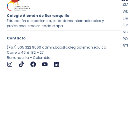
Zf
W
Colegio Alemán de Barranquilla
Em
Educación de excelencia, estándares internacionales y
Fu
profesionalismo en cada etapa.
Nue
Contacto
PQ
RT
(+57) 605 322 9060
admin.baq@colegioaleman.edu.co
Carrera 46 # 132 – 27
Barranquilla – Colombia