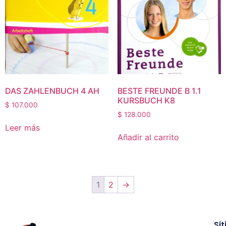
DAS ZAHLENBUCH 4 AH
BESTE FREUNDE B 1.1
KURSBUCH K8
$
107.000
$
128.000
Leer más
Añadir al carrito
1
2
→
Sit