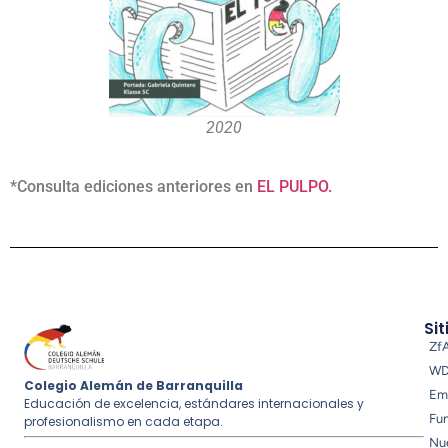
2020
*Consulta ediciones anteriores en
EL PULPO.
Sit
Zf
W
Colegio Alemán de Barranquilla
Em
Educación de excelencia, estándares internacionales y
Fu
profesionalismo en cada etapa.
Nue