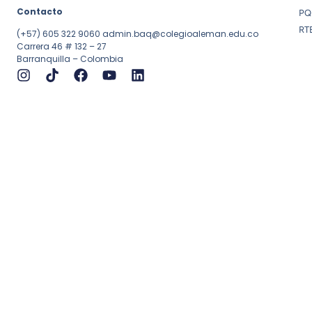
Contacto
PQ
RT
(+57) 605 322 9060
admin.baq@colegioaleman.edu.co
Carrera 46 # 132 – 27
Barranquilla – Colombia