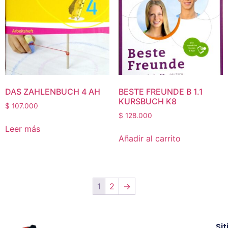
DAS ZAHLENBUCH 4 AH
BESTE FREUNDE B 1.1
KURSBUCH K8
$
107.000
$
128.000
Leer más
Añadir al carrito
1
2
→
Sit