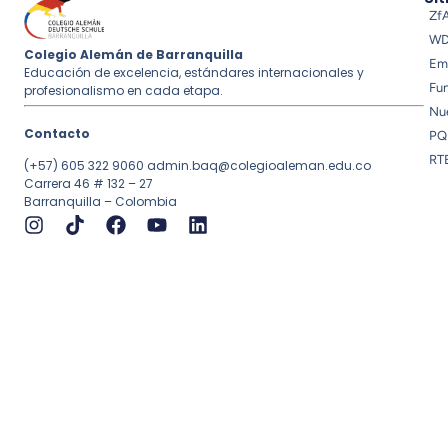
Zf
W
Colegio Alemán de Barranquilla
Em
Educación de excelencia, estándares internacionales y
Fu
profesionalismo en cada etapa.
Nue
Contacto
PQ
RT
(+57) 605 322 9060
admin.baq@colegioaleman.edu.co
Carrera 46 # 132 – 27
Barranquilla – Colombia