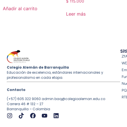
$
115.000
Añadir al carrito
Leer más
Sit
Zf
W
Colegio Alemán de Barranquilla
Em
Educación de excelencia, estándares internacionales y
Fu
profesionalismo en cada etapa.
Nue
Contacto
PQ
RT
(+57) 605 322 9060
admin.baq@colegioaleman.edu.co
Carrera 46 # 132 – 27
Barranquilla – Colombia