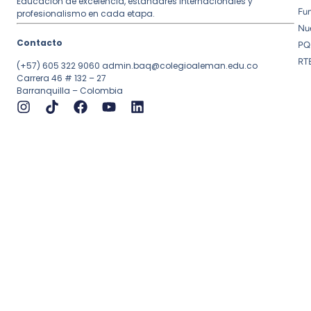
Educación de excelencia, estándares internacionales y
Fu
profesionalismo en cada etapa.
Nue
Contacto
PQ
RT
(+57) 605 322 9060
admin.baq@colegioaleman.edu.co
Carrera 46 # 132 – 27
Barranquilla – Colombia