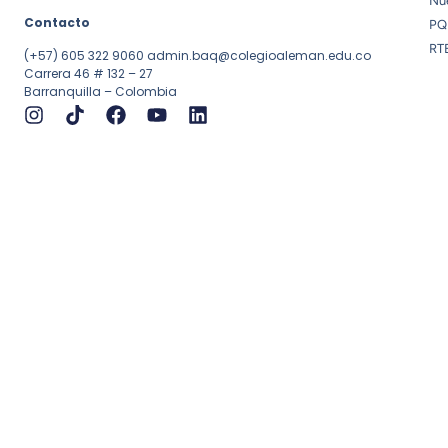
Nue
Contacto
PQ
RT
(+57) 605 322 9060
admin.baq@colegioaleman.edu.co
Carrera 46 # 132 – 27
Barranquilla – Colombia