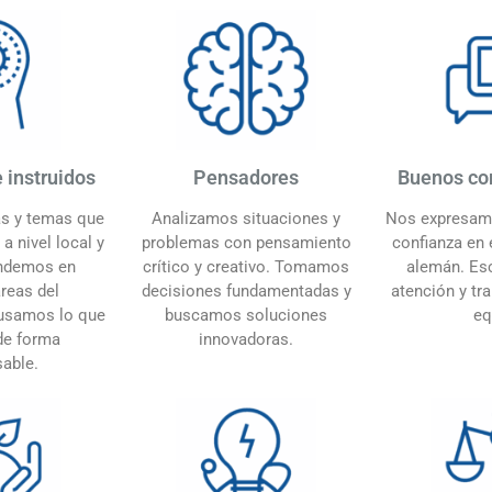
 instruidos
Pensadores
Buenos co
s y temas que
Analizamos situaciones y
Nos expresamo
a nivel local y
problemas con pensamiento
confianza en 
endemos en
crítico y creativo. Tomamos
alemán. E
áreas del
decisiones fundamentadas y
atención y tr
usamos lo que
buscamos soluciones
eq
e forma
innovadoras.
able.