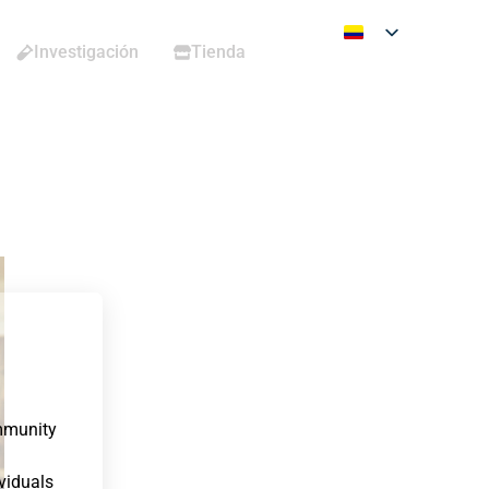
Investigación
Tienda
mmunity
ividuals