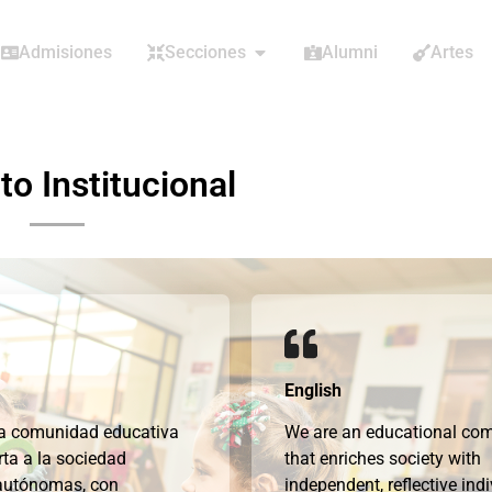
Admisiones
Secciones
Alumni
Artes
to Institucional
English
 comunidad educativa
We are an educational co
rta a la sociedad
that enriches society with
autónomas, con
independent, reflective ind