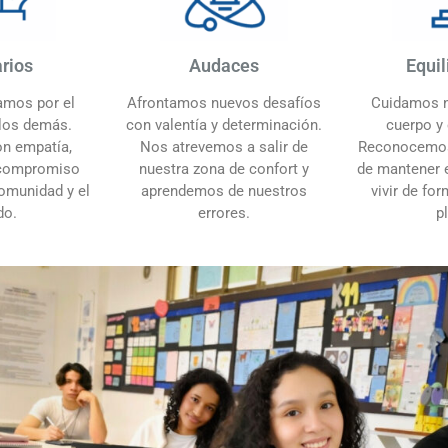
arios
Audaces
Equil
mos por el
Afrontamos nuevos desafíos
Cuidamos n
 los demás.
con valentía y determinación.
cuerpo y
n empatía,
Nos atrevemos a salir de
Reconocemos
compromiso
nuestra zona de confort y
de mantener e
omunidad y el
aprendemos de nuestros
vivir de fo
do.
errores.
p