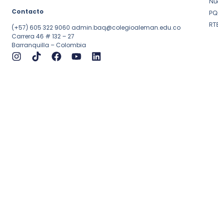
Nue
Contacto
PQ
RT
(+57) 605 322 9060
admin.baq@colegioaleman.edu.co
Carrera 46 # 132 – 27
Barranquilla – Colombia