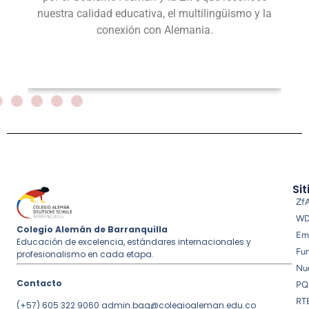
nuestra calidad educativa, el multilingüismo y la
conexión con Alemania.
Sit
Zf
W
Colegio Alemán de Barranquilla
Em
Educación de excelencia, estándares internacionales y
Fu
profesionalismo en cada etapa.
Nue
Contacto
PQ
RT
(+57) 605 322 9060
admin.baq@colegioaleman.edu.co