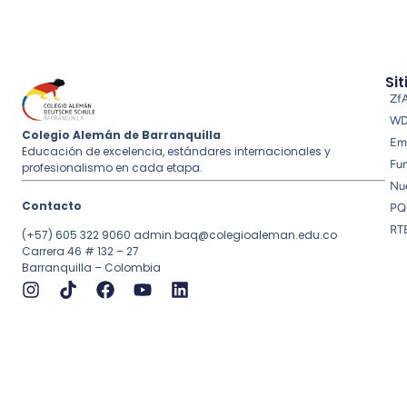
Sit
Zf
W
Colegio Alemán de Barranquilla
Em
Educación de excelencia, estándares internacionales y
Fu
profesionalismo en cada etapa.
Nue
Contacto
PQ
RT
(+57) 605 322 9060
admin.baq@colegioaleman.edu.co
Carrera 46 # 132 – 27
Barranquilla – Colombia