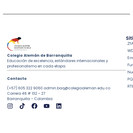
Sit
Zf
W
Colegio Alemán de Barranquilla
Em
Educación de excelencia, estándares internacionales y
Fu
profesionalismo en cada etapa.
Nue
Contacto
PQ
RT
(+57) 605 322 9060
admin.baq@colegioaleman.edu.co
Carrera 46 # 132 – 27
Barranquilla – Colombia