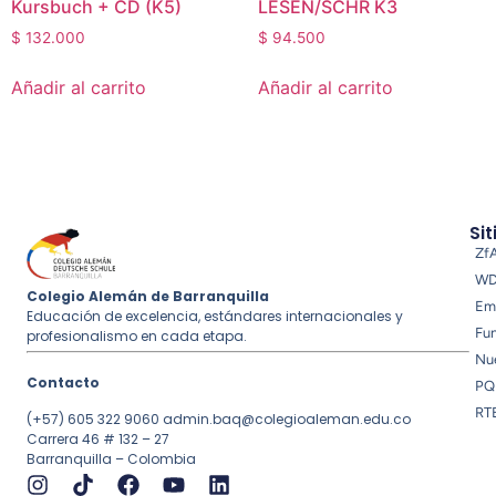
Kursbuch + CD (K5)
LESEN/SCHR K3
$
132.000
$
94.500
Añadir al carrito
Añadir al carrito
Sit
Zf
W
Colegio Alemán de Barranquilla
Em
Educación de excelencia, estándares internacionales y
Fu
profesionalismo en cada etapa.
Nue
Contacto
PQ
RT
(+57) 605 322 9060
admin.baq@colegioaleman.edu.co
Carrera 46 # 132 – 27
Barranquilla – Colombia