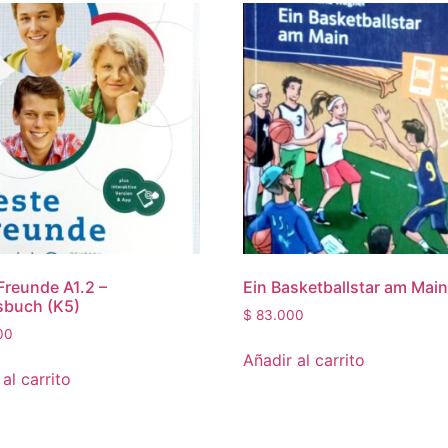
Freunde A1.2 –
Ein Basketballstar am Mai
sbuch (K5)
$
83.000
00
Añadir al carrito
al carrito