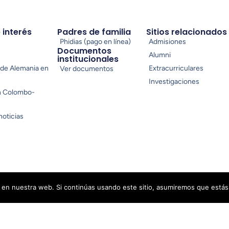
e interés
Padres de familia
Sitios relacionados
Phidias (pago en línea)
Admisiones
Documentos
Alumni
institucionales
de Alemania en
Extracurriculares
Ver documentos
Investigaciones
n Colombo-
noticias
en nuestra web. Si continúas usando este sitio, asumiremos que estás
cidad
Condiciones de uso
Preferencias de cookies