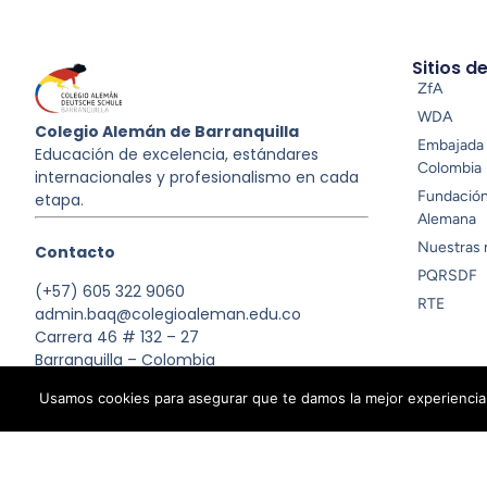
Sitios d
ZfA
WDA
Colegio Alemán de Barranquilla
Embajada 
Educación de excelencia, estándares
Colombia
internacionales y profesionalismo en cada
Fundació
etapa.
Alemana
Nuestras 
Contacto
PQRSDF
(+57) 605 322 9060
RTE
admin.baq@colegioaleman.edu.co
Carrera 46 # 132 – 27
Barranquilla – Colombia
Usamos cookies para asegurar que te damos la mejor experiencia 
© 2025 Colegio Alemán de Barranquilla
Política de priva
All rights reserved