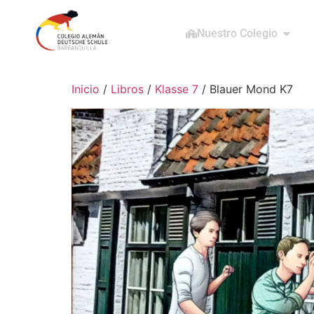
Nuestro Colegio
Inicio
/
Libros
/
Klasse 7
/ Blauer Mond K7