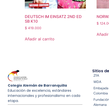
DEUTSCH IM EINSATZ 2ND ED
NORWA
SB K10
$
124.0
$
419.000
Añadir 
Añadir al carrito
Sitios d
ZfA
WDA
Colegio Alemán de Barranquilla
Embajada 
Educación de excelencia, estándares
Colombia
internacionales y profesionalismo en cada
Fundació
etapa.
Alemana