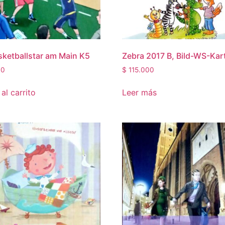
sketballstar am Main K5
Zebra 2017 B, Bild-WS-Kar
00
$
115.000
al carrito
Leer más