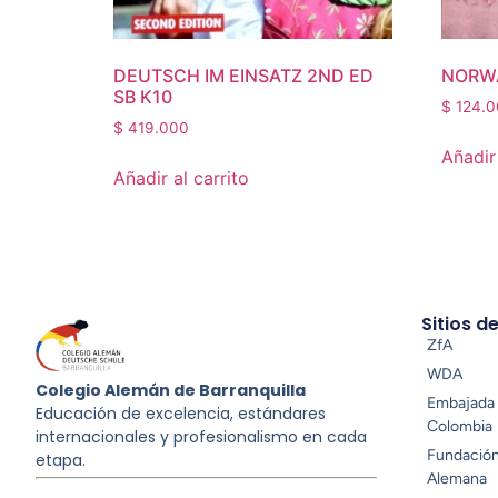
DEUTSCH IM EINSATZ 2ND ED
NORWA
SB K10
$
124.0
$
419.000
Añadir 
Añadir al carrito
Sitios d
ZfA
WDA
Colegio Alemán de Barranquilla
Embajada 
Educación de excelencia, estándares
Colombia
internacionales y profesionalismo en cada
Fundació
etapa.
Alemana