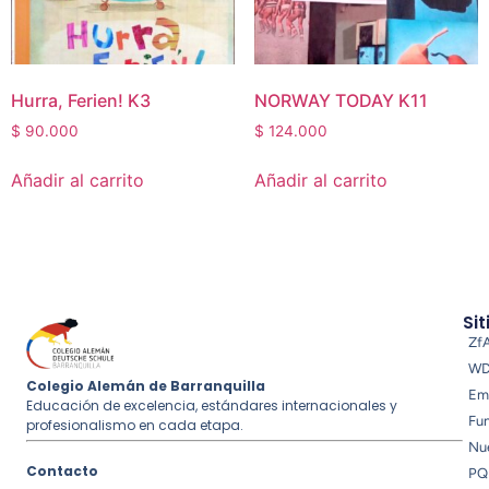
Hurra, Ferien! K3
NORWAY TODAY K11
$
90.000
$
124.000
Añadir al carrito
Añadir al carrito
Sit
Zf
W
Colegio Alemán de Barranquilla
Em
Educación de excelencia, estándares internacionales y
Fu
profesionalismo en cada etapa.
Nue
Contacto
PQ