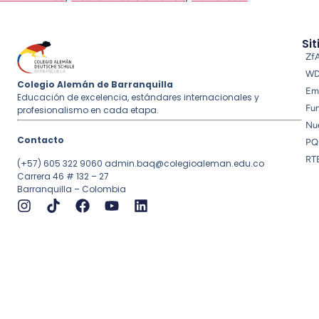
Sit
Zf
W
Colegio Alemán de Barranquilla
Em
Educación de excelencia, estándares internacionales y
Fu
profesionalismo en cada etapa.
Nue
Contacto
PQ
RT
(+57) 605 322 9060
admin.baq@colegioaleman.edu.co
Carrera 46 # 132 – 27
Barranquilla – Colombia