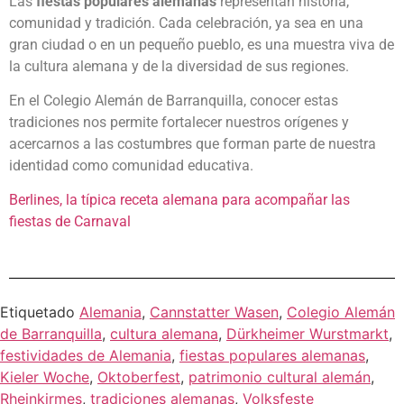
Las
fiestas populares alemanas
representan historia,
comunidad y tradición. Cada celebración, ya sea en una
gran ciudad o en un pequeño pueblo, es una muestra viva de
la cultura alemana y de la diversidad de sus regiones.
En el Colegio Alemán de Barranquilla, conocer estas
tradiciones nos permite fortalecer nuestros orígenes y
acercarnos a las costumbres que forman parte de nuestra
identidad como comunidad educativa.
Berlines, la típica receta alemana para acompañar las
fiestas de Carnaval
Etiquetado
Alemania
,
Cannstatter Wasen
,
Colegio Alemán
de Barranquilla
,
cultura alemana
,
Dürkheimer Wurstmarkt
,
festividades de Alemania
,
fiestas populares alemanas
,
Kieler Woche
,
Oktoberfest
,
patrimonio cultural alemán
,
Rheinkirmes
,
tradiciones alemanas
,
Volksfeste