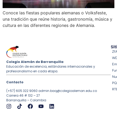
Conoce las fiestas populares alemanas o Volksfeste,
una tradición que reúne historia, gastronomía, música y
cultura en las diferentes regiones de Alemania.
Sit
Zf
W
Colegio Alemán de Barranquilla
Em
Educación de excelencia, estándares internacionales y
Fu
profesionalismo en cada etapa.
Nue
Contacto
PQ
RT
(+57) 605 322 9060
admin.baq@colegioaleman.edu.co
Carrera 46 # 132 – 27
Barranquilla – Colombia