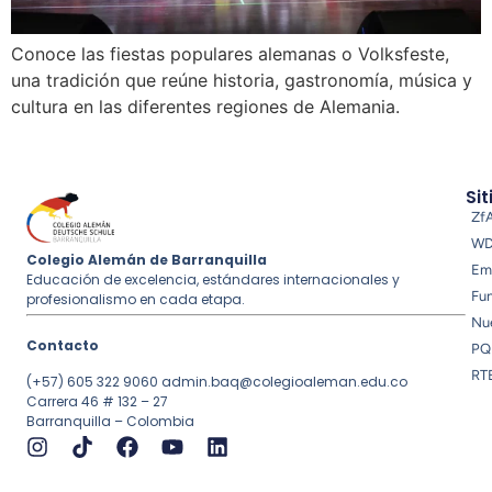
Conoce las fiestas populares alemanas o Volksfeste,
una tradición que reúne historia, gastronomía, música y
cultura en las diferentes regiones de Alemania.
Sit
Zf
W
Colegio Alemán de Barranquilla
Em
Educación de excelencia, estándares internacionales y
Fu
profesionalismo en cada etapa.
Nue
Contacto
PQ
RT
(+57) 605 322 9060
admin.baq@colegioaleman.edu.co
Carrera 46 # 132 – 27
Barranquilla – Colombia