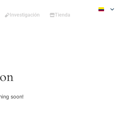
Investigación
Tienda
zon
hing soon!