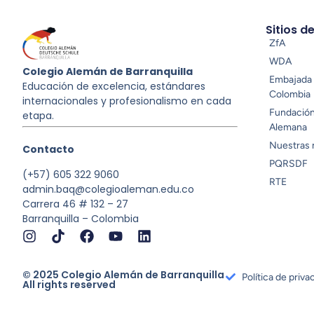
Sitios d
ZfA
WDA
Colegio Alemán de Barranquilla
Embajada 
Educación de excelencia, estándares
Colombia
internacionales y profesionalismo en cada
Fundació
etapa.
Alemana
Nuestras 
Contacto
PQRSDF
(+57) 605 322 9060
RTE
admin.baq@colegioaleman.edu.co
Carrera 46 # 132 – 27
Barranquilla – Colombia
© 2025 Colegio Alemán de Barranquilla
Política de priva
All rights reserved