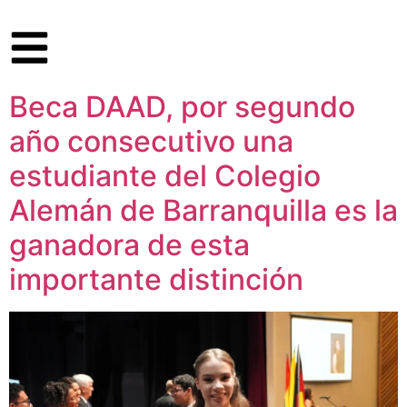
Beca DAAD, por segundo
año consecutivo una
estudiante del Colegio
Alemán de Barranquilla es la
ganadora de esta
importante distinción​