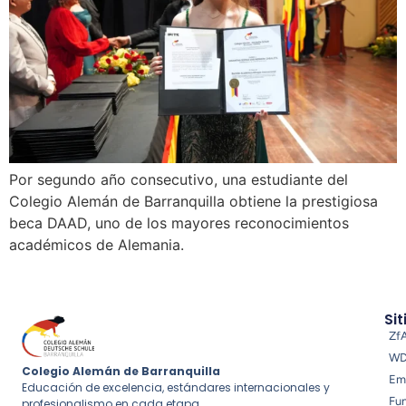
Por segundo año consecutivo, una estudiante del
Colegio Alemán de Barranquilla obtiene la prestigiosa
beca DAAD, uno de los mayores reconocimientos
académicos de Alemania.
Sit
Zf
W
Colegio Alemán de Barranquilla
Em
Educación de excelencia, estándares internacionales y
Fu
profesionalismo en cada etapa.