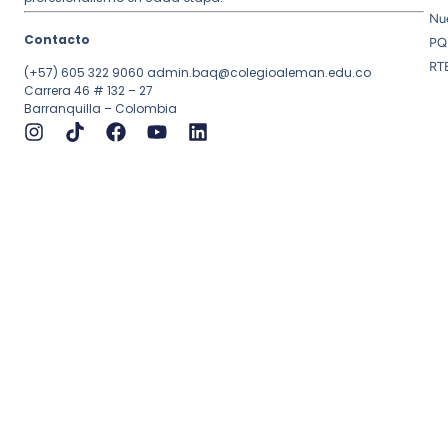
Nue
Contacto
PQ
RT
(+57) 605 322 9060
admin.baq@colegioaleman.edu.co
Carrera 46 # 132 – 27
Barranquilla – Colombia