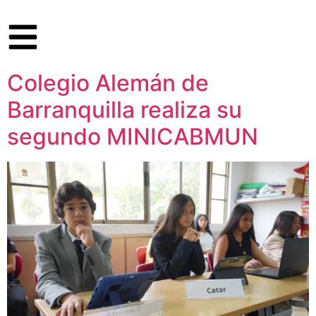
Colegio Alemán de
Barranquilla realiza su
segundo MINICABMUN​