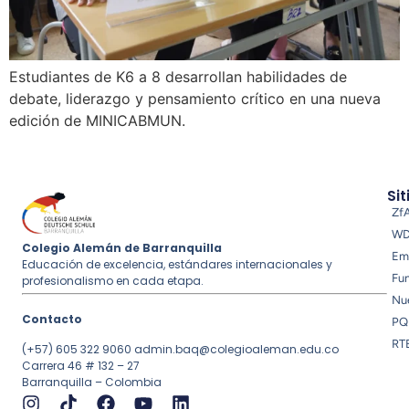
Estudiantes de K6 a 8 desarrollan habilidades de
debate, liderazgo y pensamiento crítico en una nueva
edición de MINICABMUN.
Sit
Zf
W
Colegio Alemán de Barranquilla
Em
Educación de excelencia, estándares internacionales y
Fu
profesionalismo en cada etapa.
Nue
Contacto
PQ
RT
(+57) 605 322 9060
admin.baq@colegioaleman.edu.co
Carrera 46 # 132 – 27
Barranquilla – Colombia