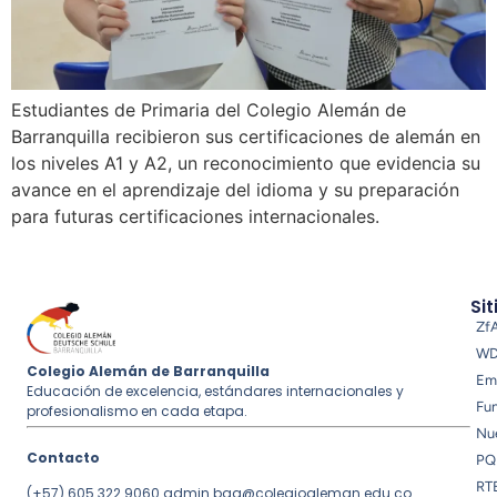
Estudiantes de Primaria del Colegio Alemán de
Barranquilla recibieron sus certificaciones de alemán en
los niveles A1 y A2, un reconocimiento que evidencia su
avance en el aprendizaje del idioma y su preparación
para futuras certificaciones internacionales.
Sit
Zf
W
Colegio Alemán de Barranquilla
Em
Educación de excelencia, estándares internacionales y
Fu
profesionalismo en cada etapa.
Nue
Contacto
PQ
RT
(+57) 605 322 9060
admin.baq@colegioaleman.edu.co