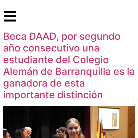
Beca DAAD, por segundo
año consecutivo una
estudiante del Colegio
Alemán de Barranquilla es la
ganadora de esta
importante distinción​