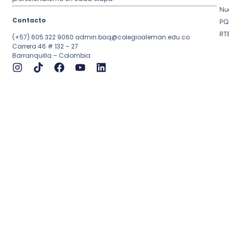
Nue
Contacto
PQ
RT
(+57) 605 322 9060
admin.baq@colegioaleman.edu.co
Carrera 46 # 132 – 27
Barranquilla – Colombia