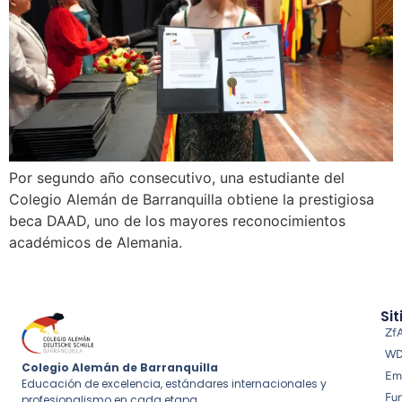
Por segundo año consecutivo, una estudiante del
Colegio Alemán de Barranquilla obtiene la prestigiosa
beca DAAD, uno de los mayores reconocimientos
académicos de Alemania.
Sit
Zf
W
Colegio Alemán de Barranquilla
Em
Educación de excelencia, estándares internacionales y
Fu
profesionalismo en cada etapa.