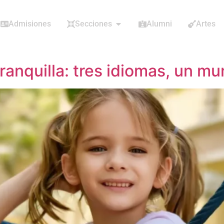
Admisiones
Secciones
Alumni
Artes
ranquilla: tres idiomas, un m