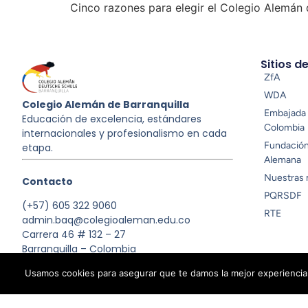
Cinco razones para elegir el Colegio Alemán d
Sitios d
ZfA
WDA
Colegio Alemán de Barranquilla
Embajada 
Educación de excelencia, estándares
Colombia
internacionales y profesionalismo en cada
Fundació
etapa.
Alemana
Nuestras 
Contacto
PQRSDF
(+57) 605 322 9060
RTE
admin.baq@colegioaleman.edu.co
Carrera 46 # 132 – 27
Barranquilla – Colombia
Usamos cookies para asegurar que te damos la mejor experiencia 
© 2025 Colegio Alemán de Barranquilla
Política de priva