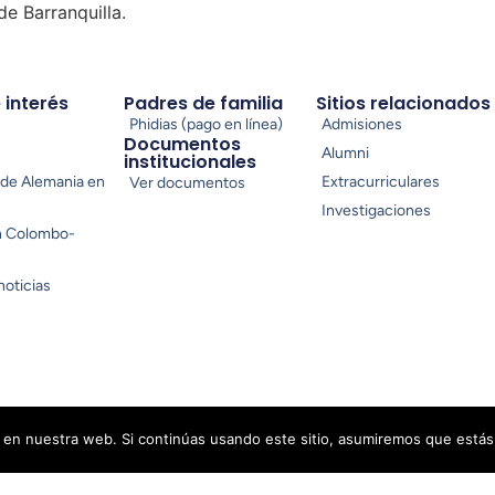
e Barranquilla.
e interés
Padres de familia
Sitios relacionados
Phidias (pago en línea)
Admisiones
Documentos
Alumni
institucionales
de Alemania en
Extracurriculares
Ver documentos
Investigaciones
n Colombo-
noticias
en nuestra web. Si continúas usando este sitio, asumiremos que estás
cidad
Condiciones de uso
Preferencias de cookies