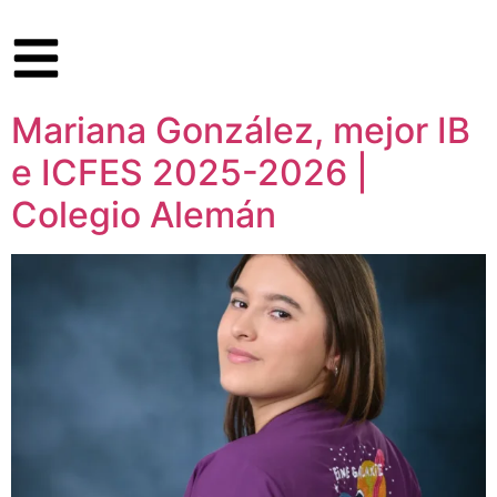
Mariana González, mejor IB
e ICFES 2025-2026 |
Colegio Alemán