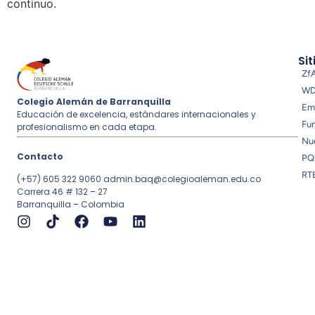
continuo.
Sit
Zf
W
Colegio Alemán de Barranquilla
Em
Educación de excelencia, estándares internacionales y
Fu
profesionalismo en cada etapa.
Nue
Contacto
PQ
RT
(+57) 605 322 9060
admin.baq@colegioaleman.edu.co
Carrera 46 # 132 – 27
Barranquilla – Colombia