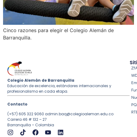
Cinco razones para elegir el Colegio Alemán de
Barranquilla.
Sit
Zf
W
Colegio Alemán de Barranquilla
Em
Educación de excelencia, estándares internacionales y
Fu
profesionalismo en cada etapa.
Nue
Contacto
PQ
RT
(+57) 605 322 9060
admin.baq@colegioaleman.edu.co
Carrera 46 # 132 – 27
Barranquilla – Colombia