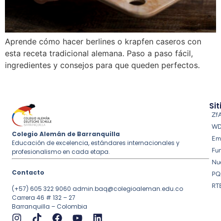
Aprende cómo hacer berlines o krapfen caseros con
esta receta tradicional alemana. Paso a paso fácil,
ingredientes y consejos para que queden perfectos.
Sit
Zf
W
Colegio Alemán de Barranquilla
Em
Educación de excelencia, estándares internacionales y
Fu
profesionalismo en cada etapa.
Nue
Contacto
PQ
RT
(+57) 605 322 9060
admin.baq@colegioaleman.edu.co
Carrera 46 # 132 – 27
Barranquilla – Colombia