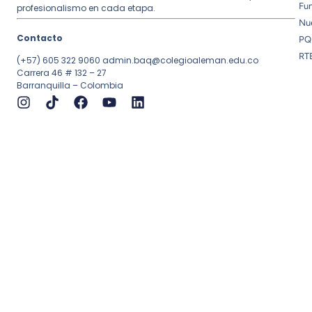
Fu
profesionalismo en cada etapa.
Nue
Contacto
PQ
RT
(+57) 605 322 9060
admin.baq@colegioaleman.edu.co
Carrera 46 # 132 – 27
Barranquilla – Colombia