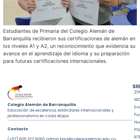
Estudiantes de Primaria del Colegio Alemán de
Barranquilla recibieron sus certificaciones de alemán en
los niveles A1 y A2, un reconocimiento que evidencia su
avance en el aprendizaje del idioma y su preparación
para futuras certificaciones internacionales.
Sit
Zf
W
Colegio Alemán de Barranquilla
Em
Educación de excelencia, estándares internacionales y
Fu
profesionalismo en cada etapa.
Nue
Contacto
PQ
RT
(+57) 605 322 9060
admin.baq@colegioaleman.edu.co