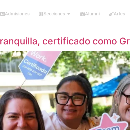
Admisiones
Secciones
Alumni
Artes
anquilla, certificado como Gr