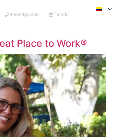
Investigación
Tienda
eat Place to Work®​