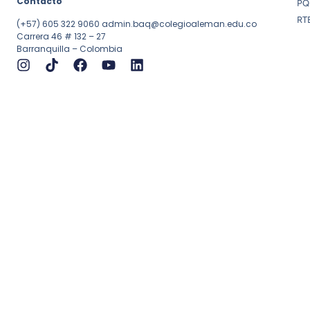
Contacto
PQ
RT
(+57) 605 322 9060
admin.baq@colegioaleman.edu.co
Carrera 46 # 132 – 27
Barranquilla – Colombia