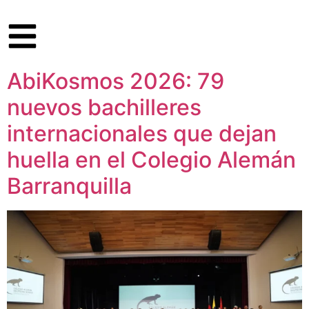
AbiKosmos 2026: 79
nuevos bachilleres
internacionales que dejan
huella en el Colegio Alemán
Barranquilla​