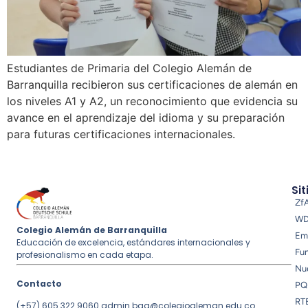
Estudiantes de Primaria del Colegio Alemán de
Barranquilla recibieron sus certificaciones de alemán en
los niveles A1 y A2, un reconocimiento que evidencia su
avance en el aprendizaje del idioma y su preparación
para futuras certificaciones internacionales.
Sit
Zf
W
Colegio Alemán de Barranquilla
Em
Educación de excelencia, estándares internacionales y
Fu
profesionalismo en cada etapa.
Nue
Contacto
PQ
RT
(+57) 605 322 9060
admin.baq@colegioaleman.edu.co