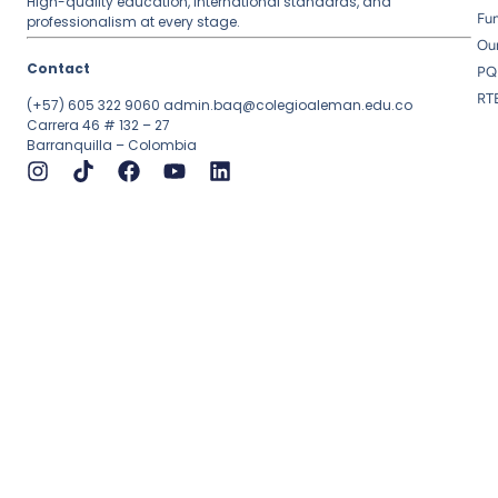
High-quality education, international standards, and
Fu
professionalism at every stage.
Ou
Contact
PQ
RT
(+57) 605 322 9060
admin.baq@colegioaleman.edu.co
Carrera 46 # 132 – 27
Barranquilla – Colombia