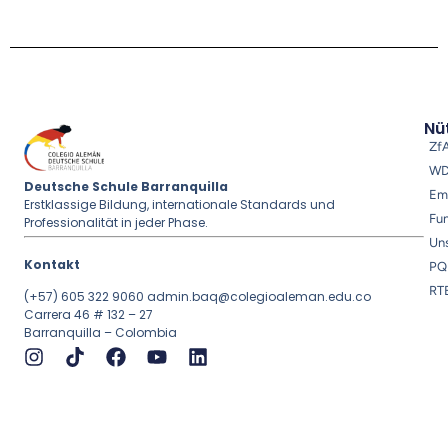
Nüt
Zf
W
Deutsche Schule Barranquilla
Em
Erstklassige Bildung, internationale Standards und
Fu
Professionalität in jeder Phase.
Uns
Kontakt
PQ
RT
(+57) 605 322 9060
admin.baq@colegioaleman.edu.co
Carrera 46 # 132 – 27
Barranquilla – Colombia