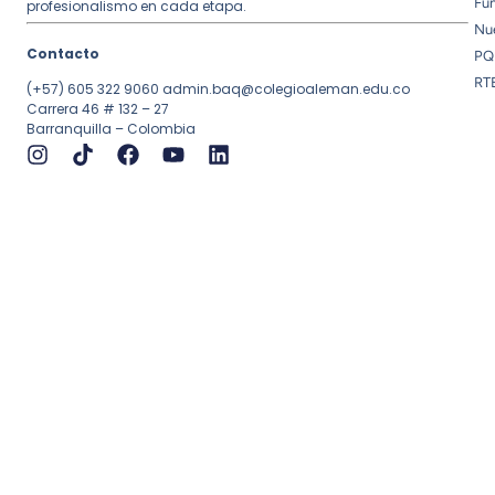
Fu
profesionalismo en cada etapa.
Nue
Contacto
PQ
RT
(+57) 605 322 9060
admin.baq@colegioaleman.edu.co
Carrera 46 # 132 – 27
Barranquilla – Colombia