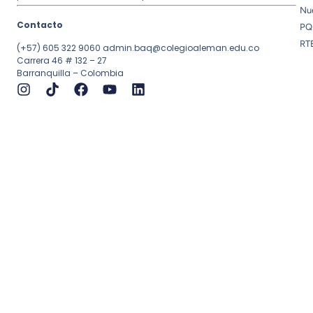
Nue
Contacto
PQ
RT
(+57) 605 322 9060
admin.baq@colegioaleman.edu.co
Carrera 46 # 132 – 27
Barranquilla – Colombia