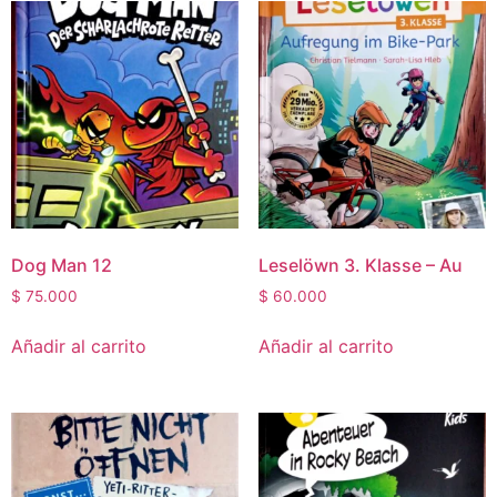
Dog Man 12
Leselöwn 3. Klasse – Au
$
75.000
$
60.000
Añadir al carrito
Añadir al carrito