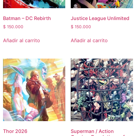
Batman – DC Rebirth
Justice League Unlimited
$
150.000
$
150.000
Añadir al carrito
Añadir al carrito
Thor 2026
Superman / Action