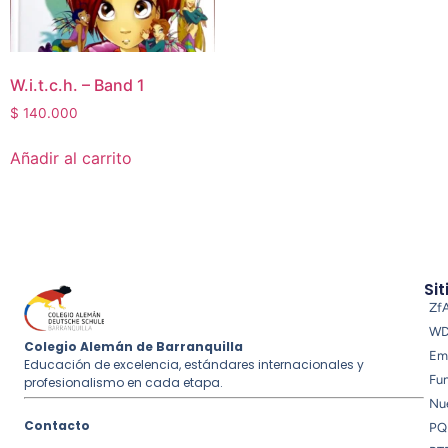
W.i.t.c.h. – Band 1
$
140.000
Añadir al carrito
Sit
Zf
W
Colegio Alemán de Barranquilla
Em
Educación de excelencia, estándares internacionales y
Fu
profesionalismo en cada etapa.
Nue
Contacto
PQ