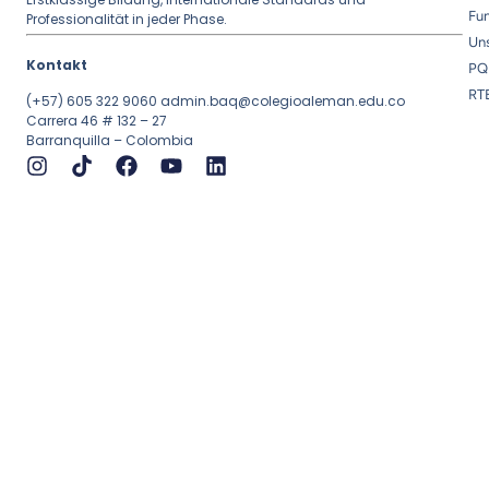
Fu
Professionalität in jeder Phase.
Uns
Kontakt
PQ
RT
(+57) 605 322 9060
admin.baq@colegioaleman.edu.co
Carrera 46 # 132 – 27
Barranquilla – Colombia