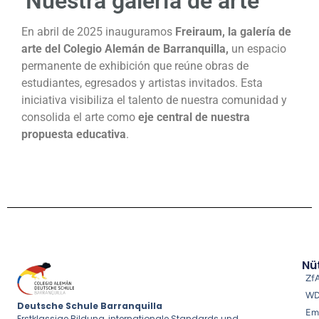
Nuestra galería de arte
En abril de 2025 inauguramos
Freiraum, la galería de
arte del Colegio Alemán de Barranquilla,
un espacio
permanente de exhibición que reúne obras de
estudiantes, egresados y artistas invitados. Esta
iniciativa visibiliza el talento de nuestra comunidad y
consolida el arte como
eje central de nuestra
propuesta educativa
.
Nüt
Zf
W
Deutsche Schule Barranquilla
Em
Erstklassige Bildung, internationale Standards und