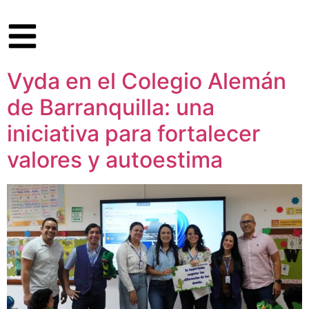
Vyda en el Colegio Alemán
de Barranquilla: una
iniciativa para fortalecer
valores y autoestima​