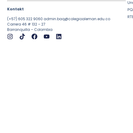
Uns
Kontakt
PQ
RT
(+57) 605 322 9060
admin.baq@colegioaleman.edu.co
Carrera 46 # 132 – 27
Barranquilla – Colombia