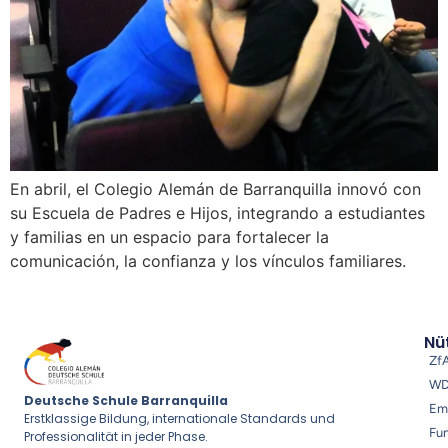
En abril, el Colegio Alemán de Barranquilla innovó con
su Escuela de Padres e Hijos, integrando a estudiantes
y familias en un espacio para fortalecer la
comunicación, la confianza y los vínculos familiares.
Nüt
Zf
W
Deutsche Schule Barranquilla
Em
Erstklassige Bildung, internationale Standards und
Fu
Professionalität in jeder Phase.