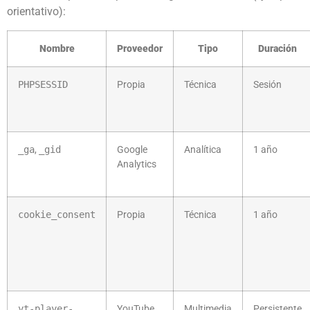
orientativo):
Nombre
Proveedor
Tipo
Duración
PHPSESSID
Propia
Técnica
Sesión
_ga
,
_gid
Google
Analítica
1 año
Analytics
cookie_consent
Propia
Técnica
1 año
yt-player-
YouTube
Multimedia
Persistente