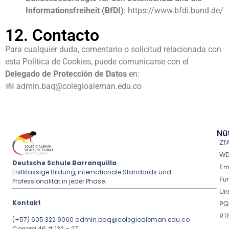
Informationsfreiheit (BfDI)
:
https://www.bfdi.bund.de/
12. Contacto
Para cualquier duda, comentario o solicitud relacionada con
esta Política de Cookies, puede comunicarse con el
Delegado de Protección de Datos
en:
admin.baq@colegioaleman.edu.co
Nüt
Zf
W
Deutsche Schule Barranquilla
Em
Erstklassige Bildung, internationale Standards und
Fu
Professionalität in jeder Phase.
Uns
Kontakt
PQ
RT
(+57) 605 322 9060
admin.baq@colegioaleman.edu.co
Carrera 46 # 132 – 27