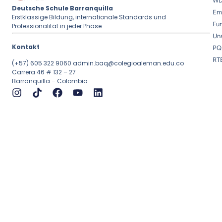
W
Deutsche Schule Barranquilla
Em
Erstklassige Bildung, internationale Standards und
Fu
Professionalität in jeder Phase.
Uns
Kontakt
PQ
RT
(+57) 605 322 9060
admin.baq@colegioaleman.edu.co
Carrera 46 # 132 – 27
Barranquilla – Colombia