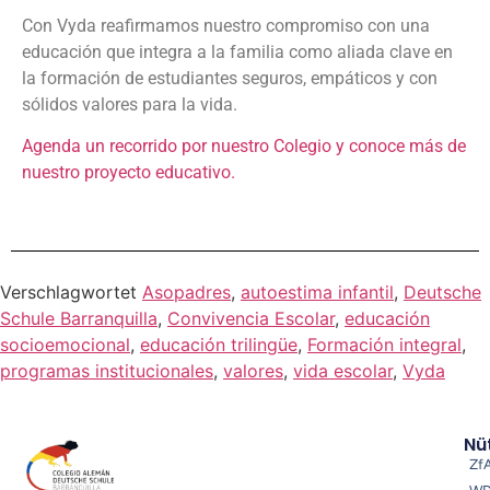
Con Vyda reafirmamos nuestro compromiso con una
educación que integra a la familia como aliada clave en
la formación de estudiantes seguros, empáticos y con
sólidos valores para la vida.
Agenda un recorrido por nuestro Colegio y conoce más de
nuestro proyecto educativo.
Verschlagwortet
Asopadres
,
autoestima infantil
,
Deutsche
Schule Barranquilla
,
Convivencia Escolar
,
educación
socioemocional
,
educación trilingüe
,
Formación integral
,
programas institucionales
,
valores
,
vida escolar
,
Vyda
Nüt
Zf