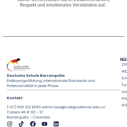
Respekt und emotionales Verständnis auf.
Nüt
Zf
W
Deutsche Schule Barranquilla
Em
Erstklassige Bildung, internationale Standards und
Fu
Professionalität in jeder Phase.
Uns
Kontakt
PQ
RT
(+57) 605 322 9060
admin.baq@colegioaleman.edu.co
Carrera 46 # 132 – 27
Barranquilla – Colombia