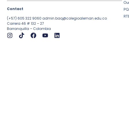
Ou
Contact
PQ
RT
(+57) 605 322 9060
admin.baq@colegioaleman.edu.co
Carrera 46 # 132 – 27
Barranquilla – Colombia