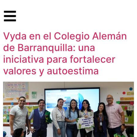
Vyda en el Colegio Alemán
de Barranquilla: una
iniciativa para fortalecer
valores y autoestima​