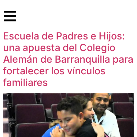
Escuela de Padres e Hijos:
una apuesta del Colegio
Alemán de Barranquilla para
fortalecer los vínculos
familiares