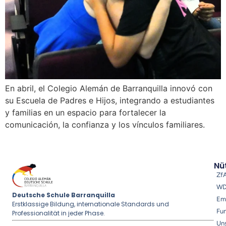
En abril, el Colegio Alemán de Barranquilla innovó con
su Escuela de Padres e Hijos, integrando a estudiantes
y familias en un espacio para fortalecer la
comunicación, la confianza y los vínculos familiares.
Nüt
Zf
W
Deutsche Schule Barranquilla
Em
Erstklassige Bildung, internationale Standards und
Fu
Professionalität in jeder Phase.
Uns