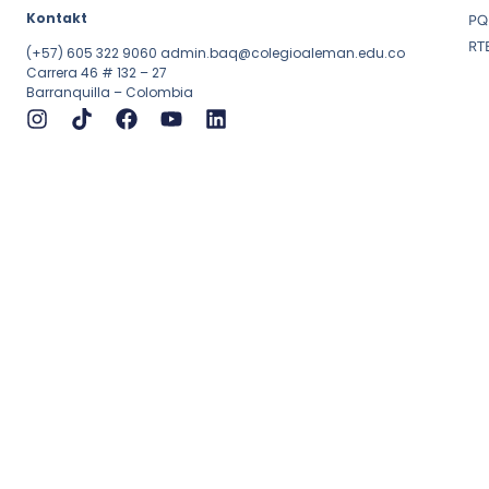
Kontakt
PQ
RT
(+57) 605 322 9060
admin.baq@colegioaleman.edu.co
Carrera 46 # 132 – 27
Barranquilla – Colombia