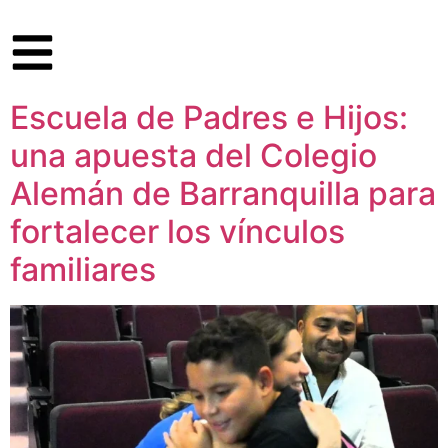
Escuela de Padres e Hijos:
una apuesta del Colegio
Alemán de Barranquilla para
fortalecer los vínculos
familiares