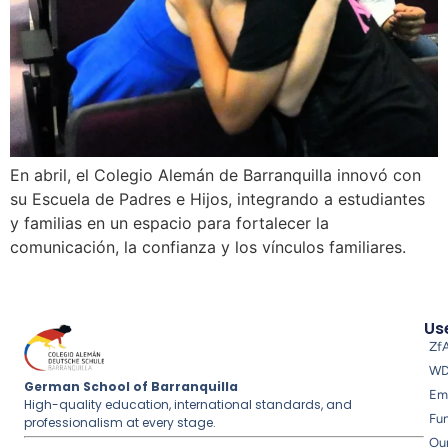
En abril, el Colegio Alemán de Barranquilla innovó con
su Escuela de Padres e Hijos, integrando a estudiantes
y familias en un espacio para fortalecer la
comunicación, la confianza y los vínculos familiares.
Use
Zf
W
German School of Barranquilla
Em
High-quality education, international standards, and
Fu
professionalism at every stage.
Ou