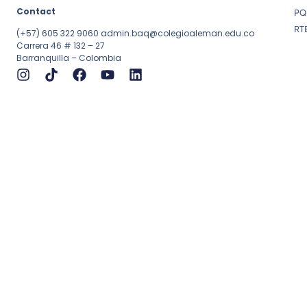
Contact
PQ
RT
(+57) 605 322 9060
admin.baq@colegioaleman.edu.co
Carrera 46 # 132 – 27
Barranquilla – Colombia